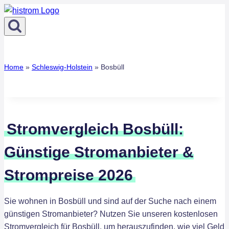
Zum
Inhalt
springen
Home
»
Schleswig-Holstein
»
Bosbüll
Stromvergleich Bosbüll:
Günstige Stromanbieter &
Strompreise 2026
Sie wohnen in Bosbüll und sind auf der Suche nach einem
günstigen Stromanbieter? Nutzen Sie unseren kostenlosen
Stromvergleich für Bosbüll, um herauszufinden, wie viel Geld