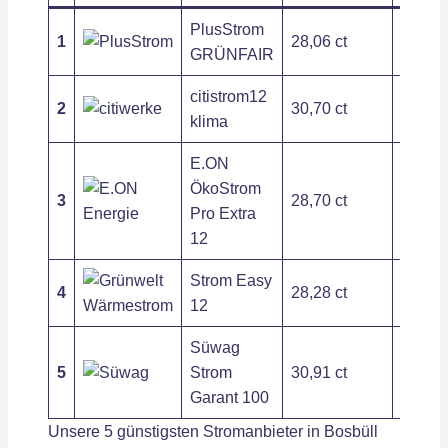
PlusStrom
1
28,06 ct
209,54
GRÜNFAIR
citistrom12
2
30,70 ct
197,54
klima
E.ON
ÖkoStrom
3
28,70 ct
263,89
Pro Extra
12
Strom Easy
4
28,28 ct
403,75
12
Süwag
5
Strom
30,91 ct
279,72
Garant 100
Unsere 5 günstigsten Stromanbieter in Bosbüll