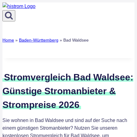
Zum
Inhalt
springen
Home
»
Baden-Württemberg
»
Bad Waldsee
Stromvergleich Bad Waldsee:
Günstige Stromanbieter &
Strompreise 2026
Sie wohnen in Bad Waldsee und sind auf der Suche nach
einem günstigen Stromanbieter? Nutzen Sie unseren
kostenlosen Stromvergleich für Bad Waldsee, um