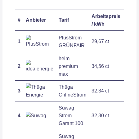
Arbeitspreis
Grund
#
Anbieter
Tarif
/ kWh
/ Jahr
PlusStrom
1
29,67 ct
203,6
GRÜNFAIR
heim
2
premium
34,56 ct
121,2
max
Thüga
3
32,34 ct
120,0
OnlineStrom
Süwag
4
Strom
32,30 ct
266,7
Garant 100
Süwag