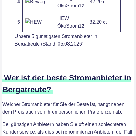
4
32,20 ct
202,8
ÖkoStrom12
HEW
5
32,20 ct
202,8
ÖkoStrom12
Unsere 5 günstigsten Stromanbieter in
Bergatreute (Stand: 05.08.2026)
Wer ist der beste Stromanbieter in
Bergatreute?
Welcher Stromanbieter für Sie der Beste ist, hängt neben
dem Preis auch von Ihren persönlichen Präferenzen ab.
Bei günstigen Anbietern haben Sie oft einen schlechteren
Kundenservice, als dies bei renommierten Anbietern der Fall