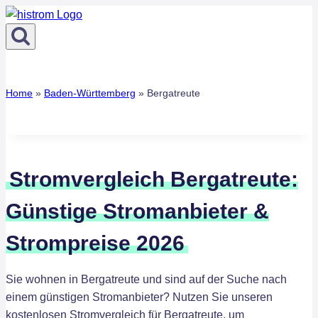
Zum
Inhalt
springen
Home
»
Baden-Württemberg
»
Bergatreute
Stromvergleich Bergatreute:
Günstige Stromanbieter &
Strompreise 2026
Sie wohnen in Bergatreute und sind auf der Suche nach
einem günstigen Stromanbieter? Nutzen Sie unseren
kostenlosen Stromvergleich für Bergatreute, um