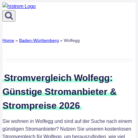
Zum
Inhalt
springen
Home
»
Baden-Württemberg
»
Wolfegg
Stromvergleich Wolfegg:
Günstige Stromanbieter &
Strompreise 2026
Sie wohnen in Wolfegg und sind auf der Suche nach einem
günstigen Stromanbieter? Nutzen Sie unseren kostenlosen
Stromvergleich für Wolfegg, um herauszufinden, wie viel