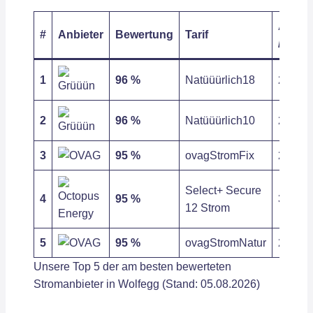
Arbeit
#
Anbieter
Bewertung
Tarif
/ kWh
1
96 %
Natüüürlich18
28,42 c
2
96 %
Natüüürlich10
28,42 c
3
95 %
ovagStromFix
29,04 c
Select+ Secure
4
95 %
33,22 c
12 Strom
5
95 %
ovagStromNatur
29,51 c
Unsere Top 5 der am besten bewerteten
Stromanbieter in Wolfegg (Stand: 05.08.2026)