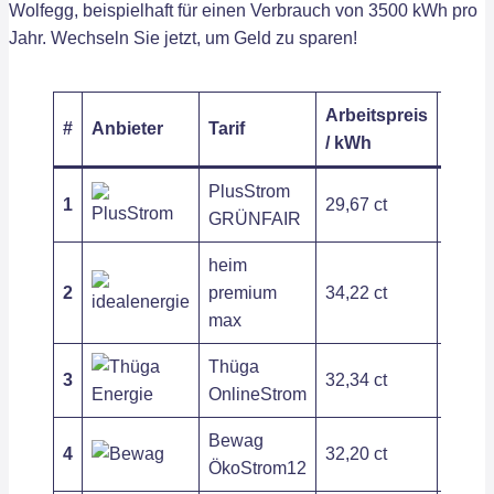
Wolfegg, beispielhaft für einen Verbrauch von 3500 kWh pro
Jahr. Wechseln Sie jetzt, um Geld zu sparen!
Arbeitspreis
Grund
#
Anbieter
Tarif
/ kWh
/ Jahr
PlusStrom
1
29,67 ct
203,6
GRÜNFAIR
heim
2
premium
34,22 ct
121,2
max
Thüga
3
32,34 ct
120,0
OnlineStrom
Bewag
4
32,20 ct
202,8
ÖkoStrom12