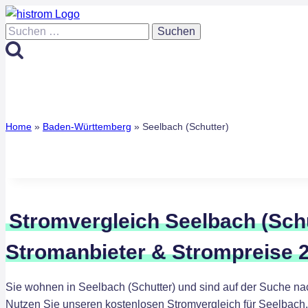
Zum
Inhalt
Suchen
springen
nach:
Home
»
Baden-Württemberg
»
Seelbach (Schutter)
Stromvergleich Seelbach (Schu
Stromanbieter & Strompreise 
Sie wohnen in Seelbach (Schutter) und sind auf der Suche n
Nutzen Sie unseren kostenlosen Stromvergleich für Seelbach,