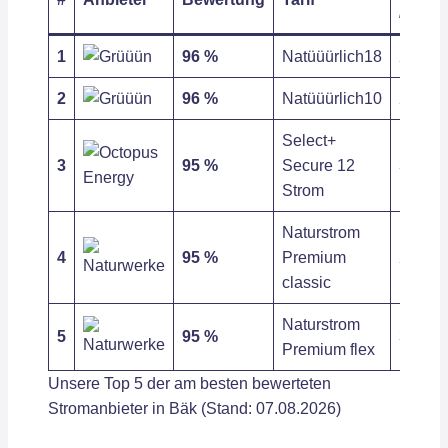
/ kWh
1
96 %
Natüüürlich18
29,40 c
2
96 %
Natüüürlich10
29,40 c
Select+
3
95 %
Secure 12
33,60 c
Strom
Naturstrom
4
95 %
Premium
29,68 c
classic
Naturstrom
5
95 %
31,68 c
Premium flex
Unsere Top 5 der am besten bewerteten
Stromanbieter in Bäk (Stand: 07.08.2026)