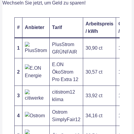
Wechseln Sie jetzt, um Geld zu sparen!
Arbeitspreis
Grundp
#
Anbieter
Tarif
/ kWh
/ Jahr
PlusStrom
1
30,90 ct
141,55
GRÜNFAIR
E.ON
2
ÖkoStrom
30,57 ct
167,85
Pro Extra 12
citistrom12
3
33,92 ct
117,81
klima
Ostrom
4
34,16 ct
126,00
SimplyFair12