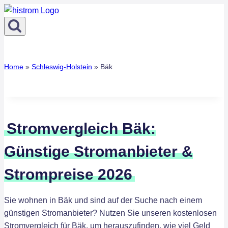
Zum
Inhalt
springen
Home
»
Schleswig-Holstein
»
Bäk
Stromvergleich Bäk:
Günstige Stromanbieter &
Strompreise 2026
Sie wohnen in Bäk und sind auf der Suche nach einem
günstigen Stromanbieter? Nutzen Sie unseren kostenlosen
Stromvergleich für Bäk, um herauszufinden, wie viel Geld