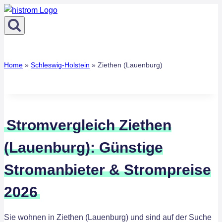
Zum
Inhalt
springen
Home
»
Schleswig-Holstein
»
Ziethen (Lauenburg)
Stromvergleich Ziethen
(Lauenburg): Günstige
Stromanbieter & Strompreise
2026
Sie wohnen in Ziethen (Lauenburg) und sind auf der Suche