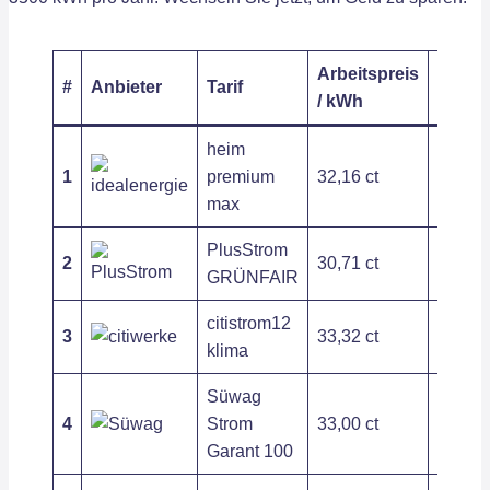
Arbeitspreis
Grund
#
Anbieter
Tarif
/ kWh
/ Jahr
heim
1
premium
32,16 ct
59,20 
max
PlusStrom
2
30,71 ct
141,55
GRÜNFAIR
citistrom12
3
33,32 ct
141,61
klima
Süwag
4
Strom
33,00 ct
226,32
Garant 100