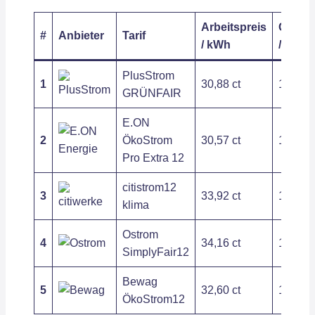
Arbeitspreis
Grundp
#
Anbieter
Tarif
/ kWh
/ Jahr
PlusStrom
1
30,88 ct
141,55
GRÜNFAIR
E.ON
2
ÖkoStrom
30,57 ct
167,85
Pro Extra 12
citistrom12
3
33,92 ct
117,81
klima
Ostrom
4
34,16 ct
126,00
SimplyFair12
Bewag
5
32,60 ct
130,80
ÖkoStrom12