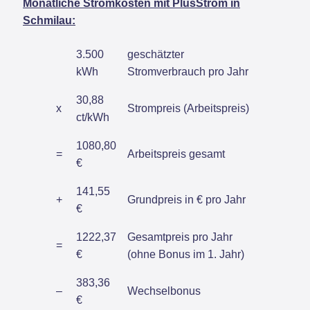
Monatliche Stromkosten mit PlusStrom in
Schmilau:
3.500
geschätzter
kWh
Stromverbrauch pro Jahr
30,88
x
Strompreis (Arbeitspreis)
ct/kWh
1080,80
=
Arbeitspreis gesamt
€
141,55
+
Grundpreis in € pro Jahr
€
1222,37
Gesamtpreis pro Jahr
=
€
(ohne Bonus im 1. Jahr)
383,36
–
Wechselbonus
€