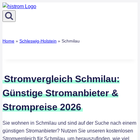
Zum
Inhalt
springen
Home
»
Schleswig-Holstein
»
Schmilau
Stromvergleich Schmilau:
Günstige Stromanbieter &
Strompreise 2026
Sie wohnen in Schmilau und sind auf der Suche nach einem
günstigen Stromanbieter? Nutzen Sie unseren kostenlosen
Stromvergleich für Schmilau, um herauszufinden, wie viel