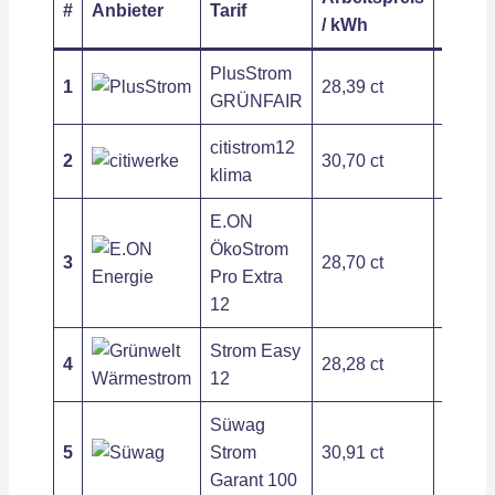
#
Anbieter
Tarif
/ kWh
/ Jahr
PlusStrom
1
28,39 ct
209,54
GRÜNFAIR
citistrom12
2
30,70 ct
197,54
klima
E.ON
ÖkoStrom
3
28,70 ct
263,89
Pro Extra
12
Strom Easy
4
28,28 ct
403,75
12
Süwag
5
Strom
30,91 ct
279,72
Garant 100