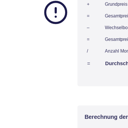
+
Grundpreis 
=
Gesamtpreis
–
Wechselbon
=
Gesamtpreis
/
Anzahl Mo
=
Durchsch
Berechnung der