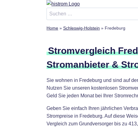
Zum
Inhalt
Suchen
springen
nach:
Home
»
Schleswig-Holstein
»
Fredeburg
Stromvergleich Fred
Stromanbieter & Str
Sie wohnen in Fredeburg und sind auf de
Nutzen Sie unseren kostenlosen Stromverg
Geld Sie jeden Monat bei Ihrer Stromrec
Geben Sie einfach Ihren jährlichen Verbra
Strompreise in Fredeburg. Auf diese Wei
Vergleich zum Grundversorger bis zu 413,